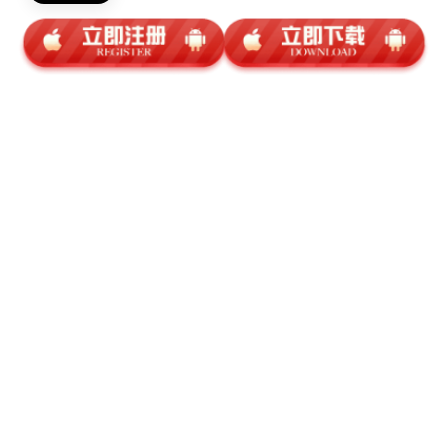
• 10次对抗成功
来源：X
虎扑05月09日讯 英超第36轮，利物浦主场对阵切尔西，全
场结束，双方1-1战平。以下是切尔西中场凯塞多全场数