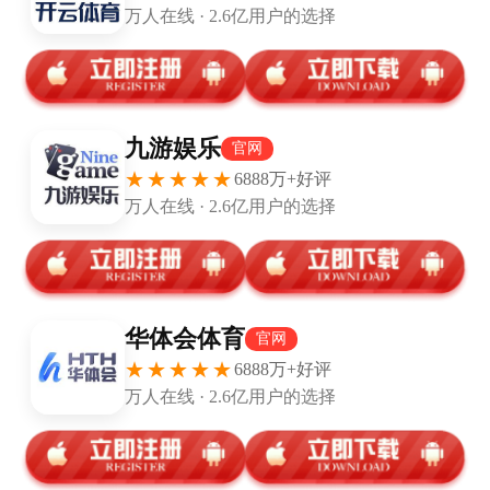
次反抢• 10次对抗成功来源：X 虎扑05月09日讯
英超第36轮，利物浦主场对阵切尔西，全场...
虎扑05月09日讯 英超第36轮，利物浦主场对阵切尔西，全
场结束，双方1-1战平。以下是切尔西中场凯塞多全场数