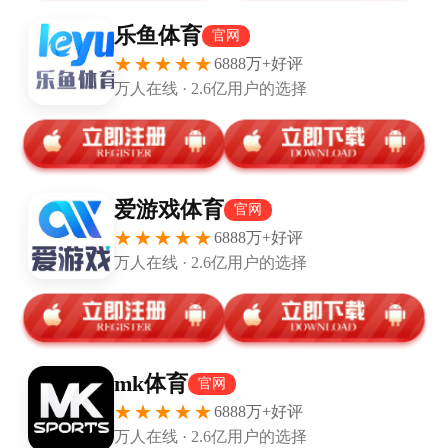
据。
凯塞多对阵利物浦：
• 3次关键传球
• 1次绝佳机会创造
• 2次过人
• 54次传球
• 76次触球
• 19次带球推进
• 6次防守贡献
• 2次抢断
• 3次反抢